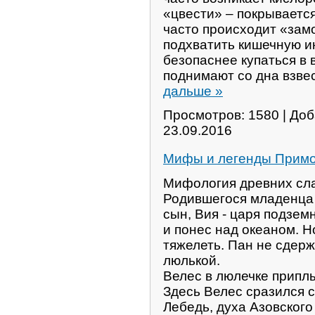
«цвести» – покрывается
часто происходит «зам
подхватить кишечную и
безопаснее купаться в 
поднимают со дна взве
дальше »
Просмотров: 1580 | До
23.09.2016
Мифы и легенды Примо
Мифология древних сла
Родившегося младенца 
сын, Вия - царя подзем
и понес над океаном. Н
тяжелеть. Пан не сдер
люлькой.
Велес в люлечке припл
Здесь Велес сразился 
Лебедь, духа Азовского