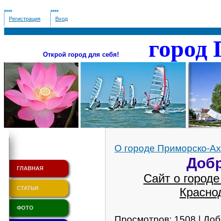
Регистрация
Вход
город
Открой город для себя!
О городе Приморско-Ах
Доб
ГЛАВНАЯ
Сайт о городе
СТАТЬИ
Красно
ФОТО
Просмотров: 1508 | До