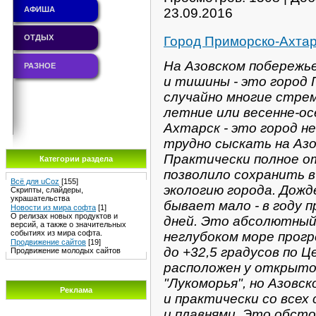
АФИША
23.09.2016
ОТДЫХ
Город Приморско-Ахтар
На Азовском побережье
РАЗНОЕ
и тишины - это город 
случайно многие стре
летние или весенне-ос
Ахтарск - это город н
трудно сыскать на Аз
Практически полное 
Категории раздела
позволило сохранить 
Всё для uCoz
[155]
экологию города. Дожд
Скрипты, слайдеры,
украшательства
бывает мало - в году 
Новости из мира софта
[1]
О релизах новых продуктов и
дней. Это абсолютный 
версий, а также о значительных
событиях из мира софта.
неглубоком море прогр
Продвижение сайтов
[19]
до +32,5 градусов по 
Продвижение молодых сайтов
расположен у открыто
"Лукоморья", но Азовск
Реклама
и практически со всех
и плавнями. Это обст