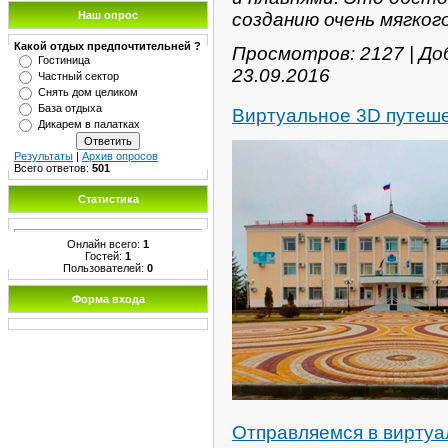
созданию очень мягког
Наш опрос
Какой отдых предпочтительней ?
Просмотров: 2127 | До
Гостиница
23.09.2016
Частный сектор
Снять дом целиком
База отдыха
Виртуальное 3D путеше
Дикарем в палатках
Результаты
|
Архив опросов
Всего ответов:
501
Статистика
Онлайн всего:
1
Гостей:
1
Пользователей:
0
Форма входа
Отправляемся в виртуа