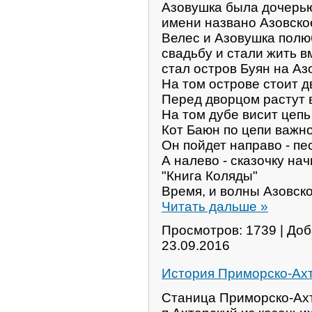
Азовушка была дочерью
имени названо Азовско
Велес и Азовушка полюб
свадьбу и стали жить 
стал остров Буян на Аз
На том острове стоит д
Перед дворцом растут 
На том дубе висит цепь
Кот Баюн по цепи важно
Он пойдет направо - пе
А налево - сказочку нач
"Книга Коляды"
Время, и волны Азовск
Читать дальше »
Просмотров: 1739 | До
23.09.2016
История Приморско-Ах
Станица Приморско-Ахт